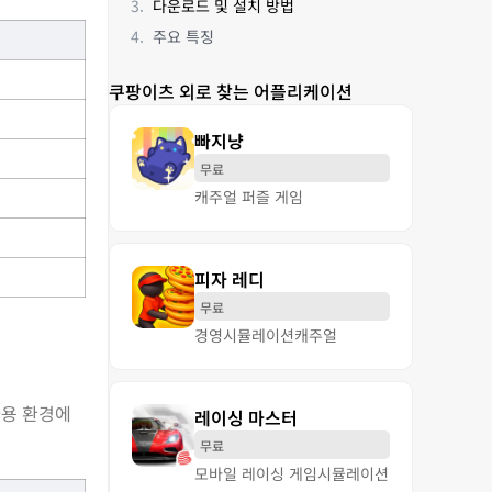
다운로드 및 설치 방법
주요 특징
쿠팡이츠 외로 찾는 어플리케이션
빠지냥
무료
캐주얼 퍼즐 게임
피자 레디
무료
경영
시뮬레이션
캐주얼
사용 환경에
레이싱 마스터
무료
모바일 레이싱 게임
시뮬레이션