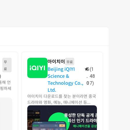
아이치이
무
무료
Beijing iQIYI
료
5
(1
Science &
)
.
48
통해 언
Technology Co.,
0
7)
쇼핑하세
Ltd.
아이치이 다운로드를 찾는 분이라면 중국
드라마와 영화, 예능, 애니메이션 등...