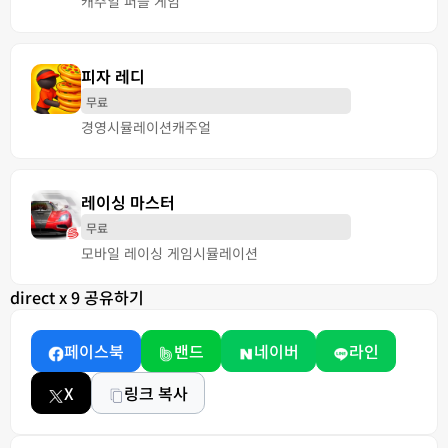
캐주얼 퍼즐 게임
피자 레디
무료
경영
시뮬레이션
캐주얼
레이싱 마스터
무료
모바일 레이싱 게임
시뮬레이션
direct x 9 공유하기
페이스북
밴드
네이버
라인
X
링크 복사