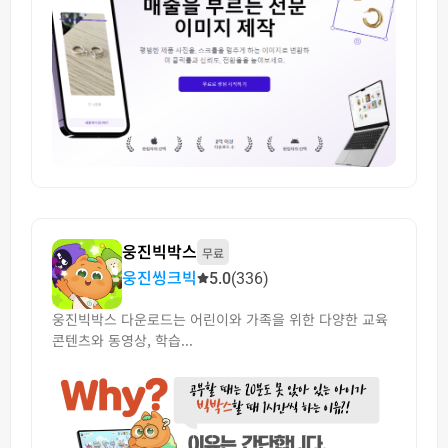
웅진빅박스
무료
웅진씽크빅
5.0
(336)
웅진빅박스 다운로드는 어린이와 가족을 위한 다양한 교육
콘텐츠와 동영상, 학습...