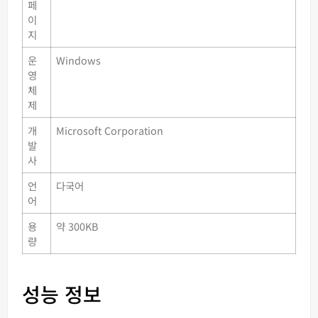
페
이
지
운
Windows
영
체
제
개
Microsoft Corporation
발
사
언
다국어
어
용
약 300KB
량
성능 정보