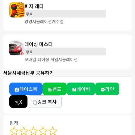
피자 레디
무료
경영
시뮬레이션
캐주얼
레이싱 마스터
무료
모바일 레이싱 게임
시뮬레이션
서울시세금납부 공유하기
페이스북
밴드
네이버
라인
X
링크 복사
평점