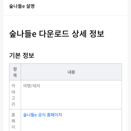
숲나들e 설명
숲나들e 다운로드 상세 정보
기본 정보
항
내용
목
카
여행/레저
테
고
리
홈
숲나들e 공식 홈페이지
페
이