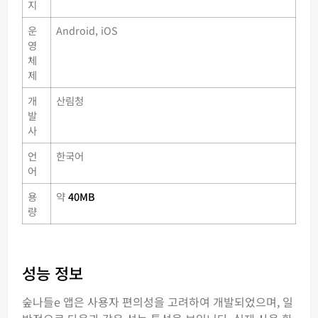
지
운
Android, iOS
영
체
제
개
산림청
발
사
언
한국어
어
용
약
40MB
량
성능 정보
숲나들e 앱은 사용자 편의성을 고려하여 개발되었으며, 일