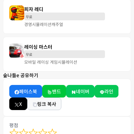
피자 레디
무료
경영
시뮬레이션
캐주얼
레이싱 마스터
무료
모바일 레이싱 게임
시뮬레이션
숲나들e 공유하기
페이스북
밴드
네이버
라인
X
링크 복사
평점