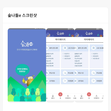
숲나들e 스크린샷