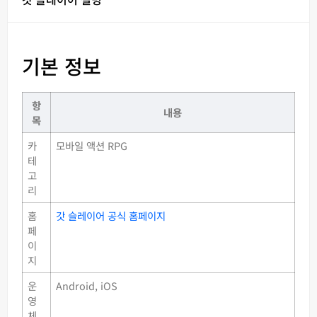
기본 정보
항
내용
목
카
모바일 액션 RPG
테
고
리
홈
갓 슬레이어 공식 홈페이지
페
이
지
운
Android, iOS
영
체