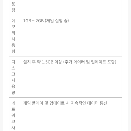
용
량
메
1GB ~ 2GB (게임 실행 중)
모
리
사
용
량
디
설치 후 약 1.5GB 이상 (추가 데이터 및 업데이트 포함)
스
크
사
용
량
네
게임 플레이 및 업데이트 시 지속적인 데이터 통신
트
워
크
사