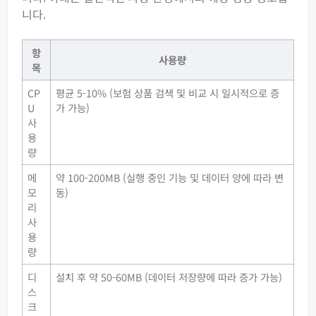
니다.
항
사용량
목
CP
평균 5-10% (보험 상품 검색 및 비교 시 일시적으로 증
U
가 가능)
사
용
량
메
약 100-200MB (실행 중인 기능 및 데이터 양에 따라 변
모
동)
리
사
용
량
디
설치 후 약 50-60MB (데이터 저장량에 따라 증가 가능)
스
크