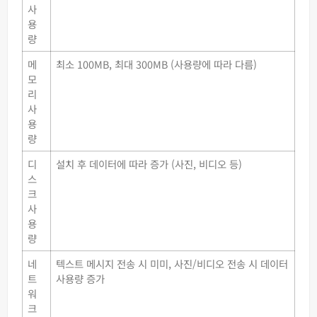
사
용
량
메
최소 100MB, 최대 300MB (사용량에 따라 다름)
모
리
사
용
량
디
설치 후 데이터에 따라 증가 (사진, 비디오 등)
스
크
사
용
량
네
텍스트 메시지 전송 시 미미, 사진/비디오 전송 시 데이터
트
사용량 증가
워
크