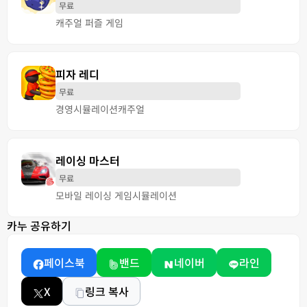
무료
캐주얼 퍼즐 게임
피자 레디
무료
경영
시뮬레이션
캐주얼
레이싱 마스터
무료
모바일 레이싱 게임
시뮬레이션
카누 공유하기
페이스북
밴드
네이버
라인
X
링크 복사