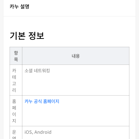
카누 설명
기본 정보
항
내용
목
카
소셜 네트워킹
테
고
리
홈
카누 공식 홈페이지
페
이
지
운
iOS, Android
영