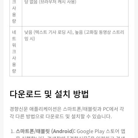
크
당 없음 (브라우저 캐시 사용)
사
용
량
네
낮음 (텍스트 기사 로딩 시), 높음 (고화질 동영상 스트리
트
밍 시)
워
크
사
용
량
다운로드 및 설치 방법
경향신문 애플리케이션은 스마트폰/태블릿과 PC에서 각
각 다른 방법으로 다운로드 및 설치할 수 있습니다.
스마트폰/태블릿 (Android):
Google Play 스토어 앱