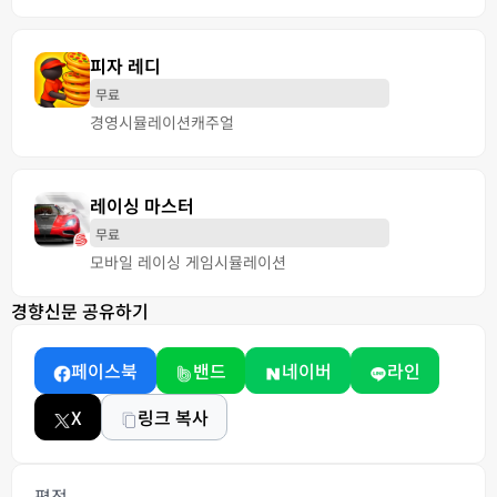
피자 레디
무료
경영
시뮬레이션
캐주얼
레이싱 마스터
무료
모바일 레이싱 게임
시뮬레이션
경향신문 공유하기
페이스북
밴드
네이버
라인
X
링크 복사
평점