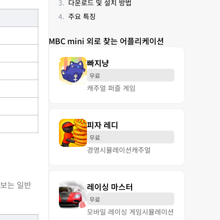
다운로드 및 설치 방법
주요 특징
MBC mini 외로 찾는 어플리케이션
빠지냥
무료
캐주얼 퍼즐 게임
피자 레디
무료
경영
시뮬레이션
캐주얼
정보는 일반
레이싱 마스터
무료
모바일 레이싱 게임
시뮬레이션