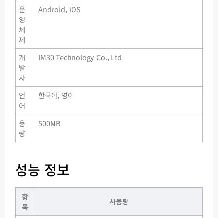
운
Android, iOS
영
체
제
개
IM30 Technology Co., Ltd
발
사
언
한국어, 영어
어
용
500MB
량
성능 정보
항
사용량
목