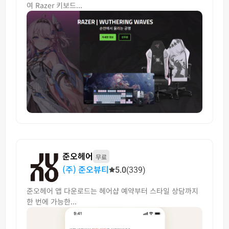
여 Razer 키보드...
준오헤어
무료
(주) 준오뷰티
5.0
(339)
준오헤어 앱 다운로드는 헤어샵 예약부터 스타일 상담까지
한 번에 가능한...