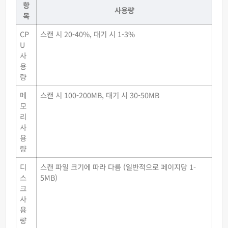
항
사용량
목
CP
스캔 시 20-40%, 대기 시 1-3%
U
사
용
량
메
스캔 시 100-200MB, 대기 시 30-50MB
모
리
사
용
량
디
스캔 파일 크기에 따라 다름 (일반적으로 페이지당 1-
스
5MB)
크
사
용
량