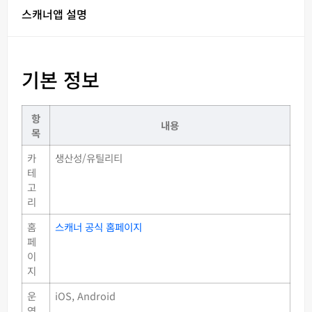
스캐너앱 설명
기본 정보
항
내용
목
카
생산성/유틸리티
테
고
리
홈
스캐너 공식 홈페이지
페
이
지
운
iOS, Android
영