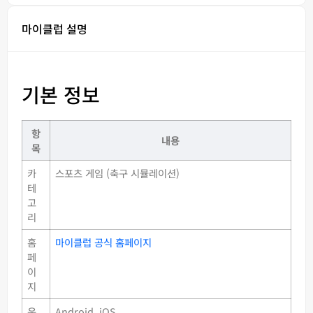
마이클럽 설명
기본 정보
항
내용
목
카
스포츠 게임 (축구 시뮬레이션)
테
고
리
홈
마이클럽 공식 홈페이지
페
이
지
운
Android, iOS