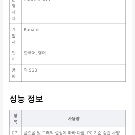
영
체
제
개
Konami
발
사
언
한국어, 영어
어
용
약 5GB
량
성능 정보
항
사용량
목
CP
플랫폼 및 그래픽 설정에 따라 다름. PC 기준 중간 사양