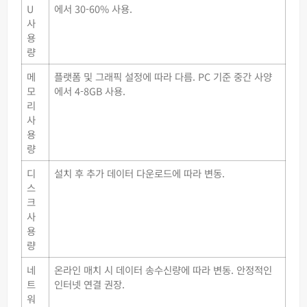
U
에서 30-60% 사용.
사
용
량
메
플랫폼 및 그래픽 설정에 따라 다름. PC 기준 중간 사양
모
에서 4-8GB 사용.
리
사
용
량
디
설치 후 추가 데이터 다운로드에 따라 변동.
스
크
사
용
량
네
온라인 매치 시 데이터 송수신량에 따라 변동. 안정적인
트
인터넷 연결 권장.
워