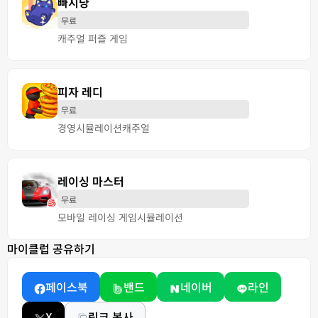
빠지냥
무료
캐주얼 퍼즐 게임
피자 레디
무료
경영
시뮬레이션
캐주얼
레이싱 마스터
무료
모바일 레이싱 게임
시뮬레이션
마이클럽 공유하기
페이스북
밴드
네이버
라인
X
링크 복사