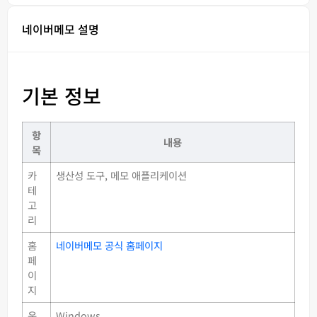
네이버메모 설명
기본 정보
항
내용
목
카
생산성 도구, 메모 애플리케이션
테
고
리
홈
네이버메모 공식 홈페이지
페
이
지
운
Windows