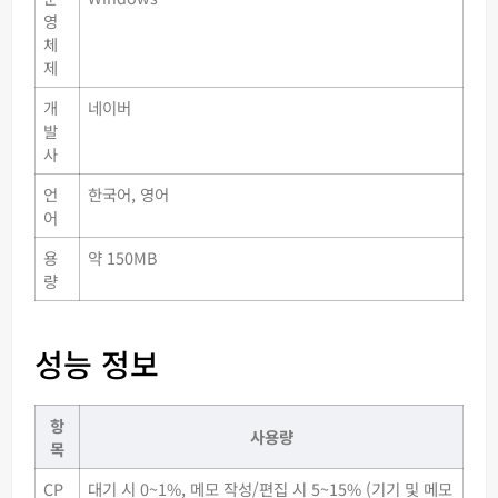
영
체
제
개
네이버
발
사
언
한국어, 영어
어
용
약 150MB
량
성능 정보
항
사용량
목
CP
대기 시 0~1%, 메모 작성/편집 시 5~15% (기기 및 메모