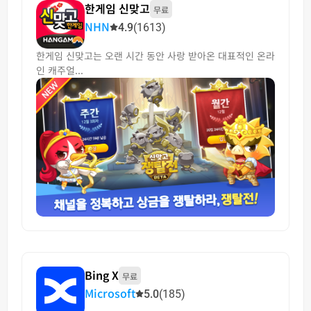
한게임 신맞고
무료
NHN
4.9
(1613)
한게임 신맞고는 오랜 시간 동안 사랑 받아온 대표적인 온라
인 캐주얼...
Bing X
무료
Microsoft
5.0
(185)