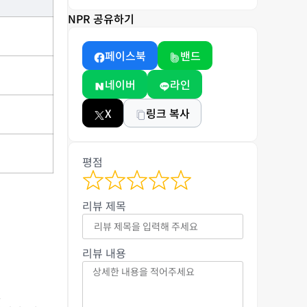
NPR 공유하기
페이스북
밴드
네이버
라인
X
링크 복사
평점
리뷰 제목
리뷰 내용
.