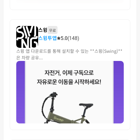
스윙
무료
스윙투앱
5.0
(148)
스윙 앱 다운로드를 통해 설치할 수 있는 **스윙(Swing)**
은 차량 공유...