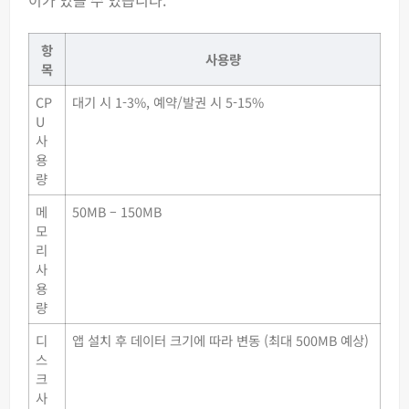
이가 있을 수 있습니다.
항
사용량
목
CP
대기 시 1-3%, 예약/발권 시 5-15%
U
사
용
량
메
50MB – 150MB
모
리
사
용
량
디
앱 설치 후 데이터 크기에 따라 변동 (최대 500MB 예상)
스
크
사