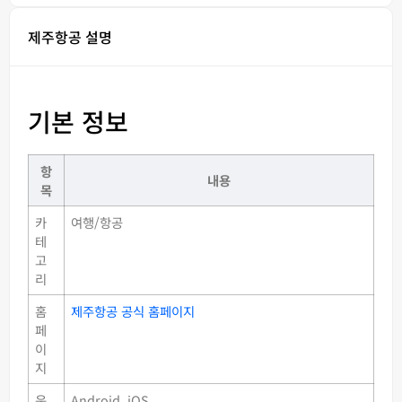
제주항공 설명
기본 정보
항
내용
목
카
여행/항공
테
고
리
홈
제주항공 공식 홈페이지
페
이
지
운
Android, iOS