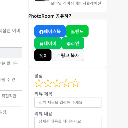
모바일 레이싱 게임
시뮬레이션
PhotoRoom 공유하기
 복잡한 이미
페이스북
밴드
네이버
라인
X
링크 복사
대부분 클라우
평점
가할 수 있
리뷰 제목
에 직접적인
권장.
리뷰 내용