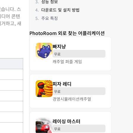
성능 정보
있습니다. 스
다운로드 및 설치 방법
미디어 콘텐
주요 특징
제거하고, 새
PhotoRoom 외로 찾는 어플리케이션
빠지냥
무료
캐주얼 퍼즐 게임
피자 레디
무료
경영
시뮬레이션
캐주얼
레이싱 마스터
무료