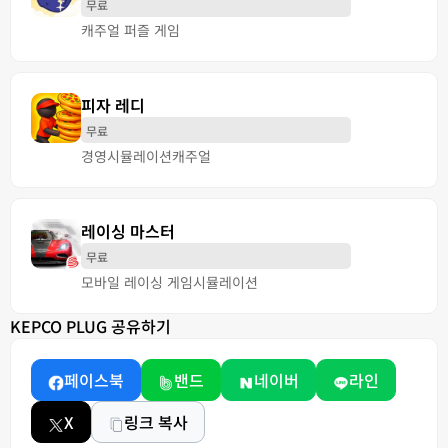
무료
캐주얼 퍼즐 게임
피자 레디
무료
경영
시뮬레이션
캐주얼
레이싱 마스터
무료
모바일 레이싱 게임
시뮬레이션
KEPCO PLUG 공유하기
페이스북
밴드
네이버
라인
X
링크 복사