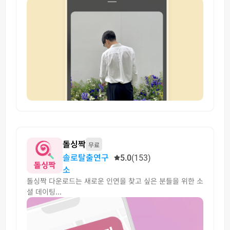
돌싱짝
무료
솔로탈출연구
5.0
(153)
소
돌싱짝 다운로드는 새로운 인연을 찾고 싶은 분들을 위한 소
셜 데이팅...