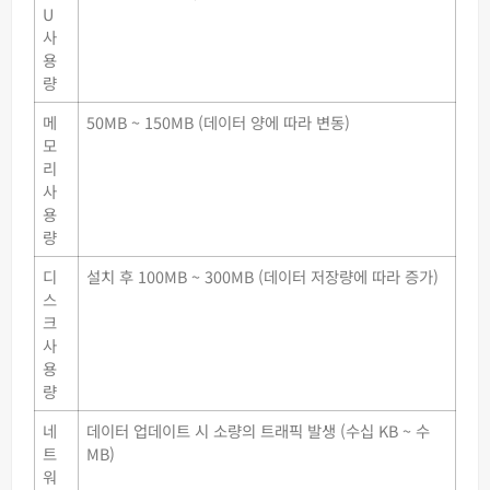
U
사
용
량
메
50MB ~ 150MB (데이터 양에 따라 변동)
모
리
사
용
량
디
설치 후 100MB ~ 300MB (데이터 저장량에 따라 증가)
스
크
사
용
량
네
데이터 업데이트 시 소량의 트래픽 발생 (수십 KB ~ 수
트
MB)
워