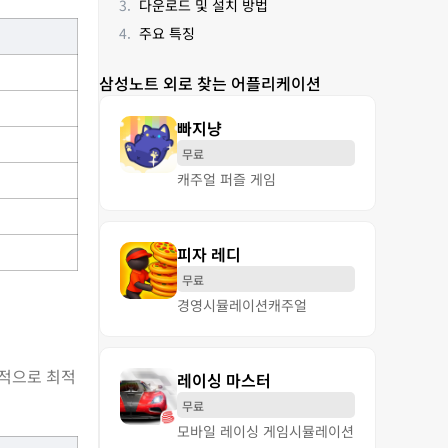
다운로드 및 설치 방법
주요 특징
삼성노트 외로 찾는 어플리케이션
빠지냥
무료
캐주얼 퍼즐 게임
피자 레디
무료
경영
시뮬레이션
캐주얼
반적으로 최적
레이싱 마스터
무료
모바일 레이싱 게임
시뮬레이션