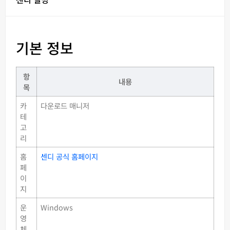
기본 정보
항
내용
목
카
다운로드 매니저
테
고
리
홈
센디 공식 홈페이지
페
이
지
운
Windows
영
체