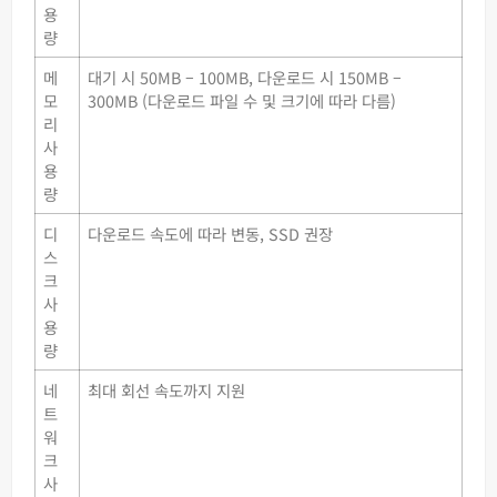
용
량
메
대기 시 50MB – 100MB, 다운로드 시 150MB –
모
300MB (다운로드 파일 수 및 크기에 따라 다름)
리
사
용
량
디
다운로드 속도에 따라 변동, SSD 권장
스
크
사
용
량
네
최대 회선 속도까지 지원
트
워
크
사