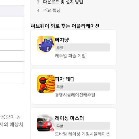
다운로드 및 설치 방법
주요 특징
써브웨이 외로 찾는 어플리케이션
빠지냥
무료
캐주얼 퍼즐 게임
피자 레디
무료
경영
시뮬레이션
캐주얼
사용량이 높
레이싱 마스터
에서의 예상치
무료
모바일 레이싱 게임
시뮬레이션