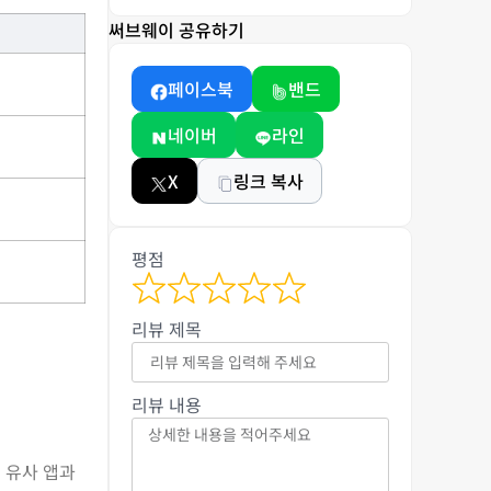
써브웨이 공유하기
페이스북
밴드
네이버
라인
X
링크 복사
평점
리뷰 제목
리뷰 내용
여 유사 앱과