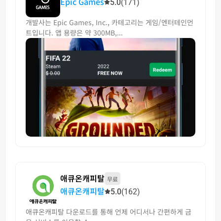
Epic Games
5.0
(171)
개발사는 Epic Games, Inc., 카테고리는 게임/엔터테인먼
트입니다. 앱 용량은 약 300MB,...
애큐온캐피탈
무료
애큐온캐피탈
5.0
(162)
애큐온캐피탈 다운로드를 통해 언제 어디서나 간편하게 금