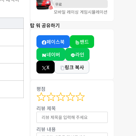
무료
모바일 레이싱 게임
시뮬레이션
탑 워 공유하기
페이스북
밴드
네이버
라인
X
링크 복사
평점
리뷰 제목
리뷰 내용