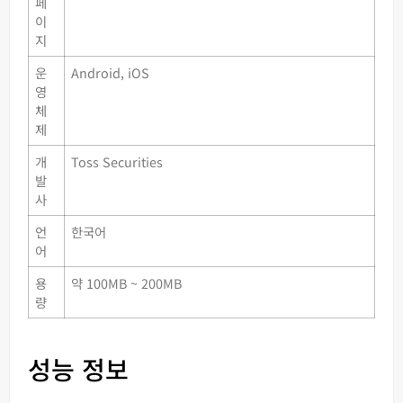
페
이
지
운
Android, iOS
영
체
제
개
Toss Securities
발
사
언
한국어
어
용
약 100MB ~ 200MB
량
성능 정보