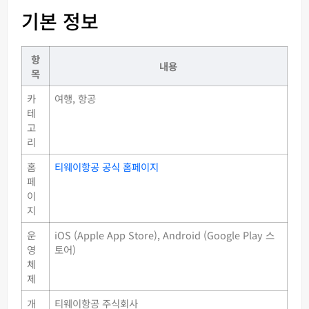
기본 정보
항
내용
목
카
여행, 항공
테
고
리
홈
티웨이항공 공식 홈페이지
페
이
지
운
iOS (Apple App Store), Android (Google Play 스
영
토어)
체
제
개
티웨이항공 주식회사