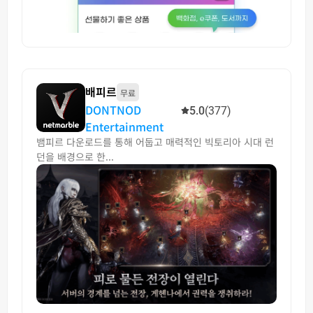
배피르
무료
DONTNOD
5.0
(377)
Entertainment
뱀피르 다운로드를 통해 어둡고 매력적인 빅토리아 시대 런
던을 배경으로 한...