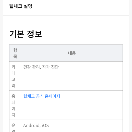
웰체크 설명
기본 정보
항
내용
목
카
건강 관리, 자가 진단
테
고
리
홈
웰체크 공식 홈페이지
페
이
지
운
Android, iOS
영