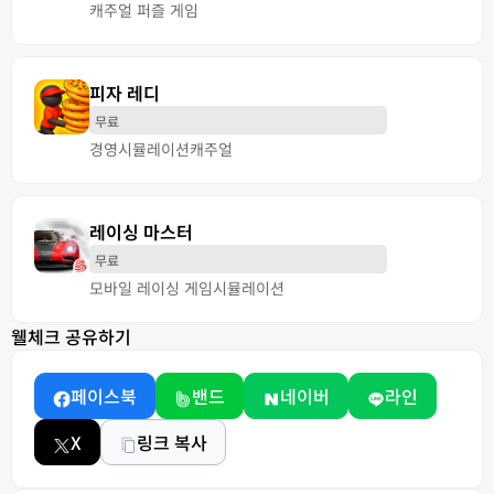
캐주얼 퍼즐 게임
피자 레디
무료
경영
시뮬레이션
캐주얼
레이싱 마스터
무료
모바일 레이싱 게임
시뮬레이션
웰체크 공유하기
페이스북
밴드
네이버
라인
X
링크 복사