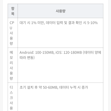
항
사용량
목
CP
대기 시 1% 미만, 데이터 입력 및 결과 확인 시 5-10%
U
사
용
량
메
Android: 100-150MB, iOS: 120-180MB (데이터 양에
모
따라 변동)
리
사
용
량
디
초기 설치 후 약 50-60MB, 데이터 누적 시 증가
스
크
사
용