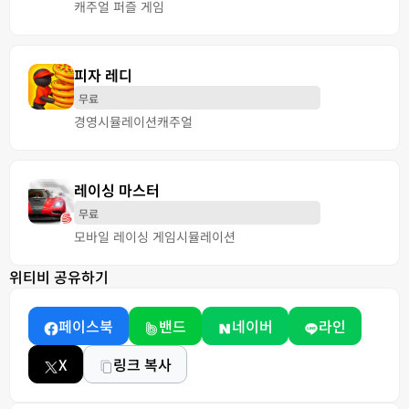
캐주얼 퍼즐 게임
피자 레디
무료
경영
시뮬레이션
캐주얼
레이싱 마스터
무료
모바일 레이싱 게임
시뮬레이션
위티비 공유하기
페이스북
밴드
네이버
라인
X
링크 복사