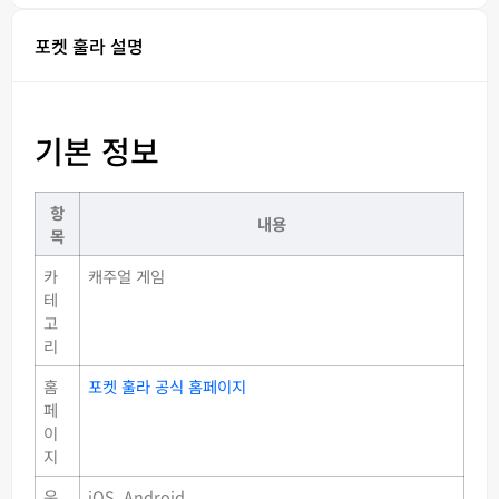
포켓 훌라 설명
기본 정보
항
내용
목
카
캐주얼 게임
테
고
리
홈
포켓 훌라 공식 홈페이지
페
이
지
운
iOS, Android