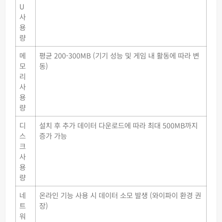
U
사
용
량
메
평균 200-300MB (기기 성능 및 게임 내 활동에 따라 변
모
동)
리
사
용
량
디
설치 후 추가 데이터 다운로드에 따라 최대 500MB까지
스
증가 가능
크
사
용
량
네
온라인 기능 사용 시 데이터 소모 발생 (와이파이 환경 권
트
장)
워