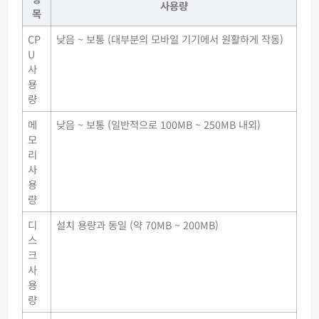
사용량
목
CP
낮음 ~ 보통 (대부분의 모바일 기기에서 원활하게 작동)
U
사
용
량
메
낮음 ~ 보통 (일반적으로 100MB ~ 250MB 내외)
모
리
사
용
량
디
설치 용량과 동일 (약 70MB ~ 200MB)
스
크
사
용
량