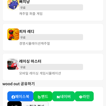
빠지냥
무료
캐주얼 퍼즐 게임
피자 레디
무료
경영
시뮬레이션
캐주얼
레이싱 마스터
무료
모바일 레이싱 게임
시뮬레이션
wood out 공유하기
페이스북
밴드
네이버
라인