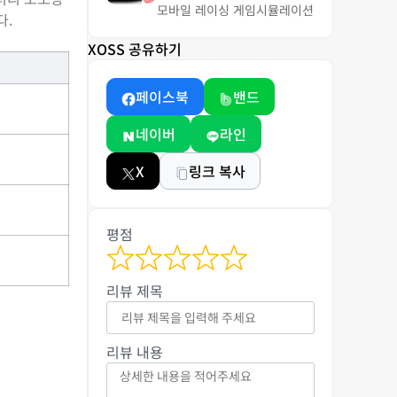
모바일 레이싱 게임
시뮬레이션
다.
XOSS 공유하기
페이스북
밴드
네이버
라인
X
링크 복사
평점
리뷰 제목
리뷰 내용