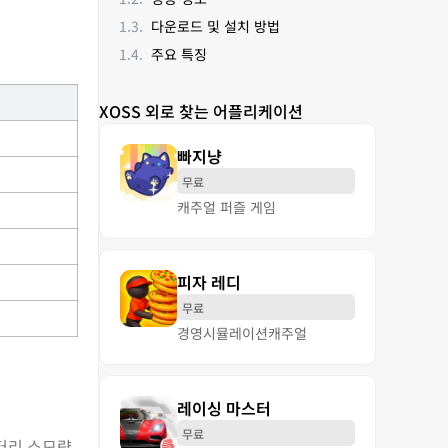
다운로드 및 설치 방법
주요 특징
XOSS 외로 찾는 어플리케이션
빠지냥
무료
캐주얼 퍼즐 게임
피자 레디
무료
경영
시뮬레이션
캐주얼
레이싱 마스터
무료
배터리 소모량