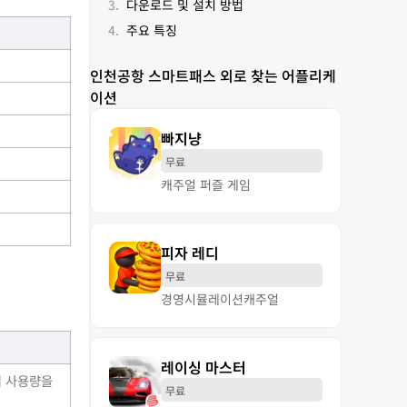
다운로드 및 설치 방법
주요 특징
인천공항 스마트패스 외로 찾는 어플리케
이션
빠지냥
무료
캐주얼 퍼즐 게임
피자 레디
무료
경영
시뮬레이션
캐주얼
레이싱 마스터
의 사용량을
무료