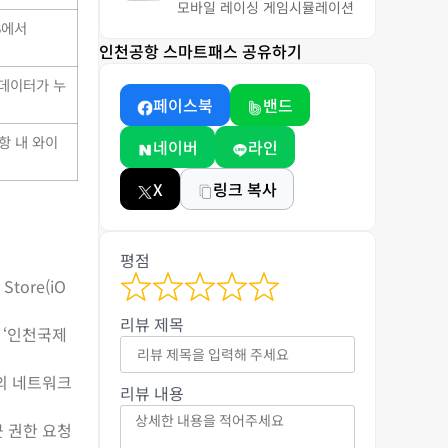
모바일 레이싱 게임
시뮬레이션
B에서
인천공항 스마트패스 공유하기
 데이터가 누
페이스북
밴드
항 내 와이
네이버
라인
X
링크 복사
평점
tore(iO
리뷰 제목
 ‘인천국제
기의 네트워크
리뷰 내용
근 권한 요청