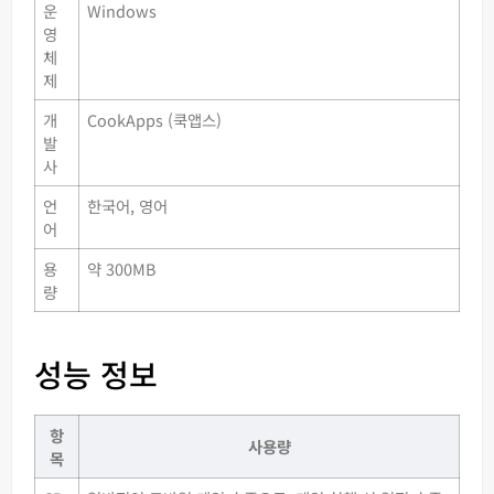
운
Windows
영
체
제
개
CookApps (쿡앱스)
발
사
언
한국어, 영어
어
용
약 300MB
량
성능 정보
항
사용량
목