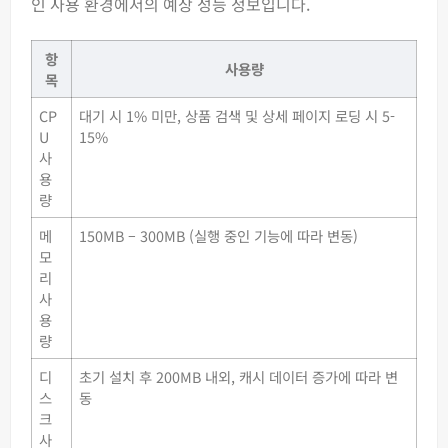
인 사용 환경에서의 예상 성능 정보입니다.
항
사용량
목
CP
대기 시 1% 미만, 상품 검색 및 상세 페이지 로딩 시 5-
U
15%
사
용
량
메
150MB – 300MB (실행 중인 기능에 따라 변동)
모
리
사
용
량
디
초기 설치 후 200MB 내외, 캐시 데이터 증가에 따라 변
스
동
크
사