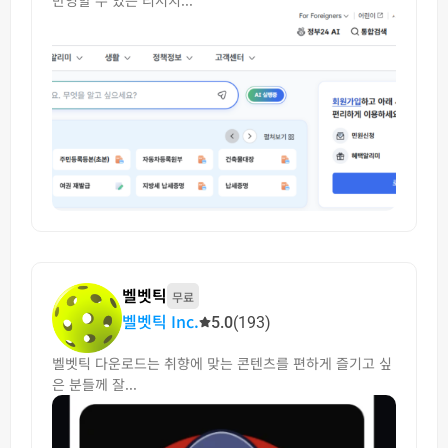
벨벳틱
무료
벨벳틱 Inc.
5.0
(193)
벨벳틱 다운로드는 취향에 맞는 콘텐츠를 편하게 즐기고 싶
은 분들께 잘...