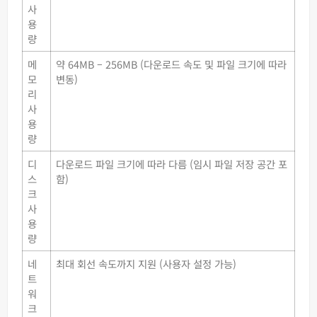
사
용
량
메
약 64MB – 256MB (다운로드 속도 및 파일 크기에 따라
모
변동)
리
사
용
량
디
다운로드 파일 크기에 따라 다름 (임시 파일 저장 공간 포
스
함)
크
사
용
량
네
최대 회선 속도까지 지원 (사용자 설정 가능)
트
워
크