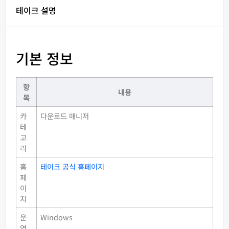
테이크 설명
기본 정보
항
내용
목
카
다운로드 매니저
테
고
리
홈
테이크 공식 홈페이지
페
이
지
운
Windows
영